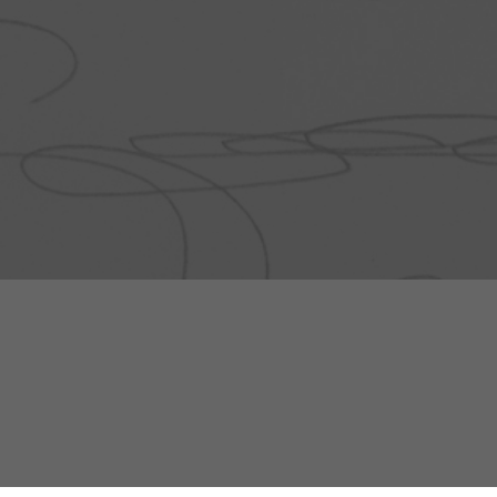
Napĺňa ma maľba s drahými
kovmi, zlato a platina v jemnej
súhre s bielou, vodovo tyrkysovou
a vznešenou fialovou. To som ja,
sklo je moja duša.