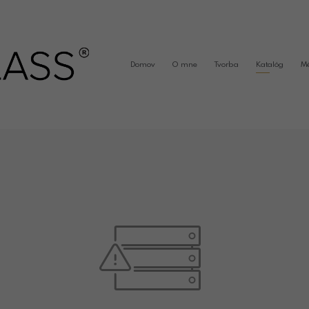
Domov
O mne
Tvorba
Katalóg
M