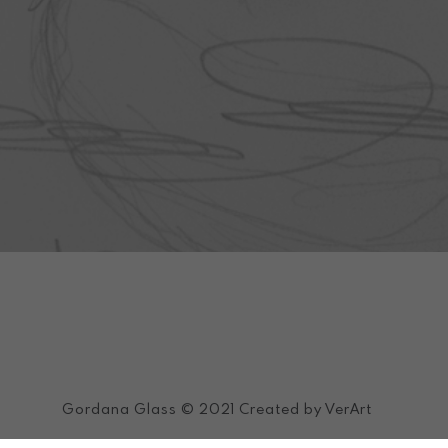
Facebook
Instagram
Linkedin
Youtube
Email
Gordana Glass © 2021
Created by VerArt