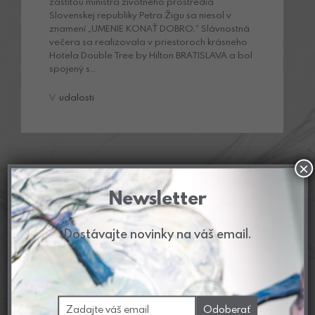
záštitou ministra životného prostredia
Slovenskej republiky Petra Žigu sa niesol v
znamení „UMENIE KONAŤ DOBRO.“ Slávnostná
večera sa realizovala v priestoroch krásneho
Hotela Double Tree by Hilton BRATISLAVA a bol
spojený s…
V
udalosti
×
Newsletter
Dostávajte novinky na váš email.