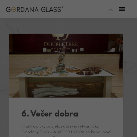
sk
6. Večer dobra
Filantropický projekt sklárskej výtvarníčky
Gordany Turuk – 6. VEČER DOBRA sa konal pod