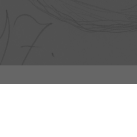
Napĺňa ma maľba s drahými kovmi, zlato