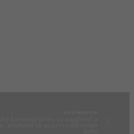
Newsletter
Dostávajte novinky na váš email.
ĎALŠÍ PRÍSPEVOK
ký korunný princ sa zaujímal o
, pristavil sa aj pri vodíkovom
aute