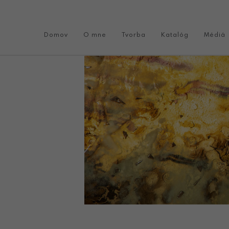
Domov
O mne
Tvorba
Katalóg
Médiá