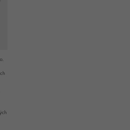
o,
ých
a
ých