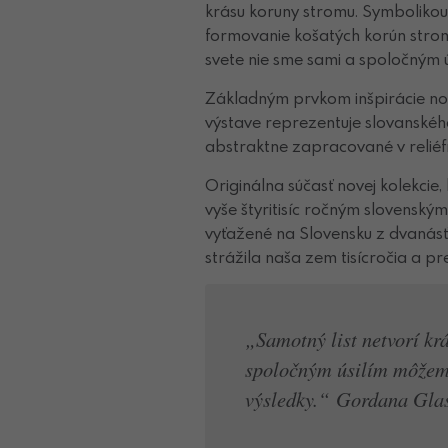
krásu koruny stromu. Symbolikou
formovanie košatých korún strom
svete nie sme sami a spoločným 
Základným prvkom inšpirácie novýc
výstave reprezentuje slovanskéh
abstraktne zapracované v reliéfn
Originálna súčasť novej kolekcie, 
vyše štyritisíc ročným slovensk
vyťažené na Slovensku z dvanásť
strážila naša zem tisícročia a p
„Samotný list netvorí kr
spoločným úsilím môžem
výsledky.“ Gordana Gla