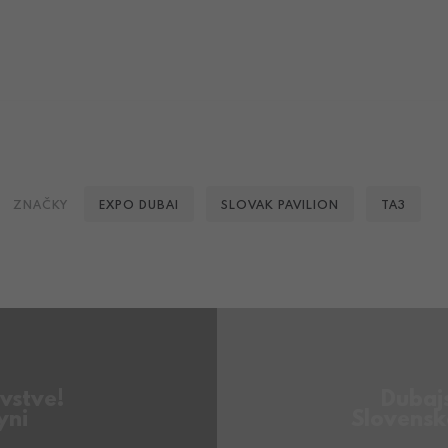
Facebook
Instagram
Linkedin
Youtube
ZNAČKY
EXPO DUBAI
SLOVAK PAVILION
TA3
Email
vstve!
Dubajs
yni
Slovensko