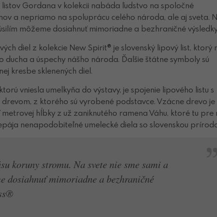
 listov Gordana v kolekcii nabáda ľudstvo na spoločné
ov a nepriamo na spoluprácu celého národa, ale aj sveta. 
úsilím môžeme dosiahnuť mimoriadne a bezhraničné výsledky
h diel z kolekcie New Spirit® je slovenský lipový list, ktorý 
o ducha a úspechy nášho národa. Ďalšie štátne symboly sú
ej kresbe sklenených diel.
ktorú vniesla umelkyňa do výstavy, je spojenie lipového listu s
ým drevom, z ktorého sú vyrobené podstavce. Vzácne drevo je
 metrovej hĺbky z už zaniknutého ramena Váhu, ktoré tu pre 
repája nenapodobiteľné umelecké diela so slovenskou prírodo
ásu koruny stromu. Na svete nie sme sami a
e dosiahnuť mimoriadne a bezhraničné
ss®