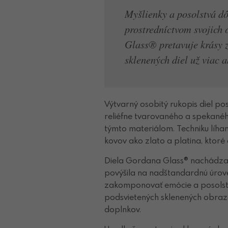
Myšlienky a posolstvá dô
prostredníctvom svojich 
Glass® pretavuje krásy 
sklenených diel už viac a
Výtvarný osobitý rukopis diel po
reliéfne tvarovaného a spekaného
týmto materiálom. Techniku líha
kovov ako zlato a platina, ktoré d
Diela Gordana Glass® nachádzaj
povýšila na nadštandardnú úroveň
zakomponovať emócie a posolst
podsvietených sklenených obrazov
doplnkov.