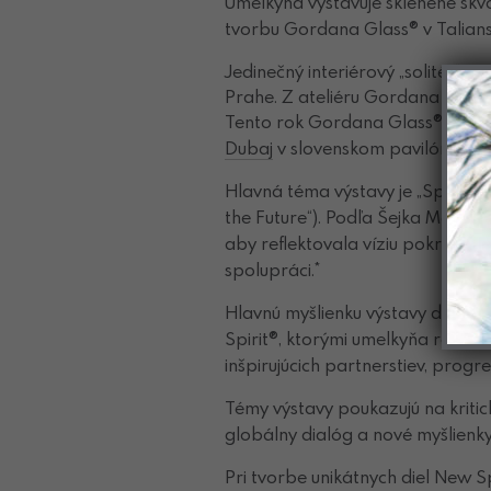
Umelkyňa vystavuje sklenené skvo
tvorbu Gordana Glass® v Taliansk
Jedinečný interiérový „solitér“ 
Prahe. Z ateliéru Gordana Glas
Tento rok Gordana Glass® reprez
Dubaj
v slovenskom pavilóne. Sv
Hlavná téma výstavy je „Spájanie
the Future“). Podľa Šejka Moha
aby reflektovala víziu pokroku 
spolupráci.*
Hlavnú myšlienku výstavy dokona
Spirit®, ktorými umelkyňa reprez
inšpirujúcich partnerstiev, progr
Témy výstavy poukazujú na kritick
globálny dialóg a nové myšlienky
Pri tvorbe unikátnych diel New Sp