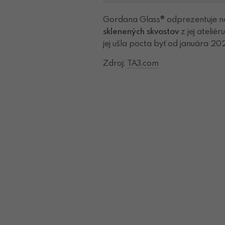
Gordana Glass® odprezentuje na
sklenených skvostov
z jej atelié
jej ušla pocta byť od januára 20
Zdroj:
TA3.com