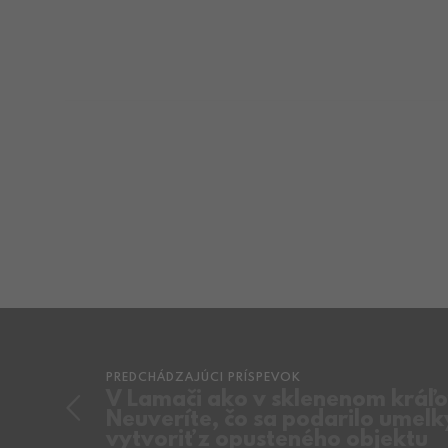
Napĺňa ma maľba s drahými
kovmi, zlato a platina v jemnej
súhre s bielou, vodovo tyrkysovou
a vznešenou fialovou. To som ja,
sklo je moja duša.
PREDCHÁDZAJÚCI PRÍSPEVOK
V Lamači ako v sklenenom kráľo
Neuveríte, čo sa podarilo umelk
vytvoriť z opusteného objektu