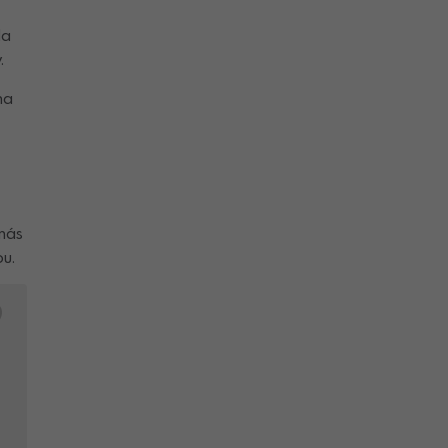
Na
.
na
nás
u.