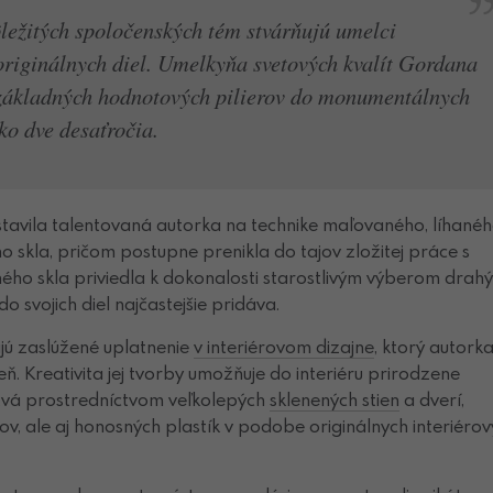
ležitých spoločenských tém stvárňujú umelci
originálnych diel. Umelkyňa svetových kvalít Gordana
základných hodnotových pilierov do monumentálnych
ko dve desaťročia.
stavila talentovaná autorka na technike maľovaného, líhanéh
 skla, pričom postupne prenikla do tajov zložitej práce s
ného skla priviedla k dokonalosti starostlivým výberom drah
o svojich diel najčastejšie pridáva.
ú zaslúžené uplatnenie
v interiérovom dizajne
, ktorý autork
. Kreativita jej tvorby umožňuje do interiéru prirodzene
vá prostredníctvom veľkolepých
sklenených stien
a dverí,
, ale aj honosných plastík v podobe originálnych interiérov