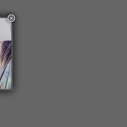
×
.
ing
k,
ew