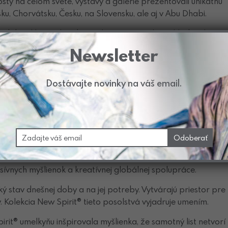
sty na celom svete, výstavy a galérie prezentovali unikátnu
u, Chorvátsku, Česku, na Slovensku, ale aj v Abu Dhabi.
v podobe skleneného obrazu kopírujúci reálny výhľad z okna v
s®. Rozmer diela: 3000 x 2100 mm
Newsletter
entuje Slovensko v Dubaji na celosvetovej výstave
Expo
etová výstava sa koná od 1. októbra 2021 do 31. marca 2022
Dostávajte novinky na váš email.
 myšlienok, vytváranie budúcnosti“ („Connecting Minds, Creat
mmeda bin Rashida Al Maktouma bola myšlienka navrhnutá ta
a rozvoja založenú na spoločnom zámere, odhodlaní a
lo odzrkadľujú umelecké diela Gordana Glass® z kolekcie N
entuje príbeh našej krajiny a zároveň nabáda k vzniku
esívnych myšlienok a kreatívnej globálnej spolupráce.
ý stav dnešnej doby a na jej potreby. Vytvárajú priestor pre
. Kolekcia New Spirit® tieto posolstvá vyjadruje umením.
irit® umelkyňu inšpirovala myšlienka, že samotný list netvorí