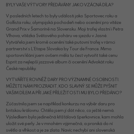
BYLY VAŠE VÝTVORY PŘEDÁVÁNY JAKO VZÁCNÁ DÍLA?
V posledních letech to byly události jako Sportovec roku a
Golfista roku, olympijská pochodeň nebo ocenění pro vítěze
Grand Prix v Šamoríně na Slovensku. Moji trofej vlastní i Petra
Vlhova, vítězka Světového poháru ve sjezdu v Jasné.
Vytvářela jsem kromě ocenění také putovní trofej v rámci
partnerství s L’Etape Slovakia by Tour de France. Mimo
sportovní klání jsem ovšem měla tu čest vytvořit také cenu
Esprit za nejlepší jazzové album či ocenění Advokát roku
České republiky.
VYTVÁŘÍTE ROVNĚŽ DARY PRO VÝZNAMNÉ OSOBNOSTI.
MŮŽETE NÁM PROZRADIT, KDO SLAVNÝ SE MŮŽE PYŠNIT
VAŠIM DÍLEM A PŘI JAKÉ PŘÍLEŽITOSTI MU BYLO PŘEDÁNO?
Zúčastnila jsem se například konkurzu na výběr daru pro
britskou královnu. Chtěla jsem jí dát něco, co ještě nemá.
Výsledkem byla jedinečná křišťálová šperkovnice, kam mohla
uložit své perly. Je v mnohém výjimečná, a proniká do ní
světlo a vlhkost a je ze zlata. Navíc nechybí ani slovenská