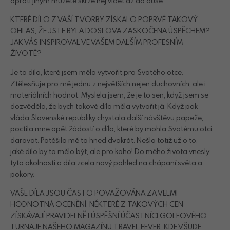
oproti jiným můžete skrze něj vidět až do duše.
KTERÉ DÍLO Z VAŠÍ TVORBY ZÍSKALO POPRVÉ TAKOVÝ
OHLAS, ŽE JSTE BYLA DOSLOVA ZASKOČENA ÚSPĚCHEM?
JAK VÁS INSPIROVAL VE VAŠEM DALŠÍM PROFESNÍM
ŽIVOTĚ?
Je to dílo, které jsem měla vytvořit pro Svatého otce.
Ztělesňuje pro mě jednu z největších nejen duchovních, ale i
materiálních hodnot. Myslela jsem, že je to sen, když jsem se
dozvěděla, že bych takové dílo měla vytvořit já. Když pak
vláda Slovenské republiky chystala další návštěvu papeže,
poctila mne opět žádostí o dílo, které by mohla Svatému otci
darovat. Potěšilo mě to hned dvakrát. Nešlo totiž už o to,
jaké dílo by to mělo být, ale pro koho! Do mého života vnesly
tyto okolnosti a díla zcela nový pohled na chápaní světa a
pokory.
VAŠE DÍLA JSOU ČASTO POVAŽOVÁNA ZA VELMI
HODNOTNÁ OCENĚNÍ. NĚKTERÉ Z TAKOVÝCH CEN
ZÍSKÁVAJÍ PRAVIDELNĚ I ÚSPĚŠNÍ ÚČASTNÍCI GOLFOVÉHO
TURNAJE NAŠEHO MAGAZÍNU TRAVEL FEVER. KDE VŠUDE