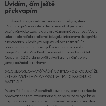
Uvidím, čím ještě
překvapím
Gordana Glass je světově uznávaná umělkyně, které
učarovala práce se sklem. Její umělecké objekty jsou
oceňovány jako vzácné dary pro významné osobnosti. Vedle
toho se ale začala profilovat také jako interiérová designérka
s nevšedními skleněnými objekty velkých rozměrů. Při
příležitosti dalšího ročníku golfového turnaje našeho
magazínu – 9. ročník Real- Treuhand & Travel Fever Golf
Cup, pro nějž Gordana opět vytvořila originální trofeje –
jsme ji požádali o rozhovor.
SKLO JE DOSLOVA VAŠÍ VÁŠNÍ. CO BYLO ROZHODUJÍCÍ, ŽE
JSTE SE ZAMĚŘILA VE SVÉ PRÁCI NA TENTO FASCINUJÍCÍ
MATERIÁL?
Musím říct, že je to už poměrně dávno, kdy jsem se rozhodla
pracovat se sklem. Vzpomínám si jen na to, že to byla láska
na první pohled. Je to materiál s neuvěřitelnými možnostmi a