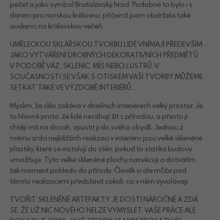
pečeť a jako symbol Bratislavský hrad. Podobné to bylo i s
darem pro norskou královnu, přičemž jsem obdržela také
audienci na královskou večeři.
UMĚLECKOU SKLÁŘSKOU TVORBU LIDÉ VNÍMAJÍ PŘEDEVŠÍM
JAKO VYTVÁŘENÍ DROBNÝCH DEKORATIVNÍCH PŘEDMĚTŮ
V PODOBĚ VÁZ, SKLENIC, MÍS NEBO LUSTRŮ. V
SOUČASNOSTI SE VŠAK S OTISKEM VAŠÍ TVORBY MŮŽEME
SETKAT TAKÉ VE VÝZDOBĚ INTERIÉRŮ…
Myslím, že sklo získává v dnešních interiérech velký prostor. Je
to hlavně proto, že lidé nestíhají žít s přírodou, a přesto ji
chtějí mít na dosah, vpustit ji do svého obydlí. Jednou z
mému srdci nejbližších realizací v interiéru jsou velké skleněné
plastiky, které se instalují do stěn, pokud to statika budovy
umožňuje. Tyto velké skleněné plochy nasvěcuji a dotvářím
tak moment pohledu do přírody. Člověk si ale může pod
těmito realizacemi představit cokoli, co v něm vyvolávají.
TVOŘIT SKLENĚNÉ ARTEFAKTY JE DOSTI NÁROČNÉ A ZDÁ
SE, ŽE UŽ NIC NOVÉHO NELZE VYMYSLET. VAŠE PRÁCE ALE