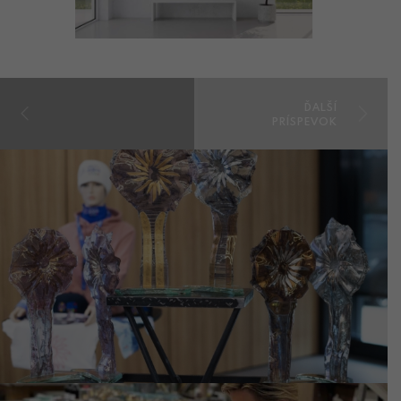
ĎALŠÍ
PRÍSPEVOK
PREDCHÁDZAJÚCI
PRÍSPEVOK