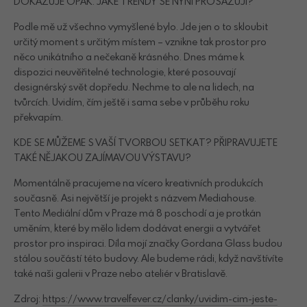
DOKAZUJE OPAK. JAKÉ TRENDY SE NYNÍ PROSAZUJÍ?
Podle mě už všechno vymyšlené bylo. Jde jen o to skloubit
určitý moment s určitým místem – vznikne tak prostor pro
něco unikátního a nečekaně krásného. Dnes máme k
dispozici neuvěřitelné technologie, které posouvají
designérský svět dopředu. Nechme to ale na lidech, na
tvůrcích. Uvidím, čím ještě i sama sebe v průběhu roku
překvapím.
KDE SE MŮŽEME S VAŠÍ TVORBOU SETKAT? PŘIPRAVUJETE
TAKÉ NĚJAKOU ZAJÍMAVOU VÝSTAVU?
Momentálně pracujeme na vícero kreativních produkcích
současně. Asi největší je projekt s názvem Mediahouse.
Tento Mediální dům v Praze má 8 poschodí a je protkán
uměním, které by mělo lidem dodávat energii a vytvářet
prostor pro inspiraci. Díla mojí značky Gordana Glass budou
stálou součástí této budovy. Ale budeme rádi, když navštívíte
také naši galerii v Praze nebo ateliér v Bratislavě.
Zdroj:
https://www.travelfever.cz/clanky/uvidim-cim-jeste-